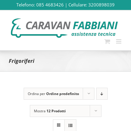
Salta
Telefono: 085 4683426
|
Cellulare: 3200898039
al
contenuto
Frigoriferi
Ordina per
Ordine predefinito
Mostra
12 Prodotti