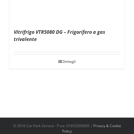
Vitrifrigo VTR5080 DG – Frigorifero a gas
trivalente
Dettagli
© 2016 Car Park Service - P.iva: 01653260685 |
Privacy & Cookie
Policy